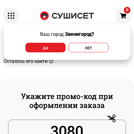
0
🍣УДВОЕНИЕ на Маки роллы🍣
Ваш город
Звенигород?
Помни! У каждого маки ролла, есть брат-близнец маки
ДА
НЕТ
ролл!
Осталось его найти 😉
Укажите промо-код при
оформлении заказа
3080