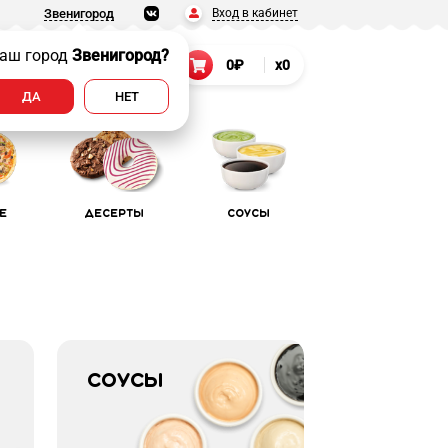
Вход в кабинет
Звенигород
аш город
Звенигород?
т
8 (977) 258-55-58
0₽
x0
.
ДА
НЕТ
е
Десерты
Соусы
Соусы