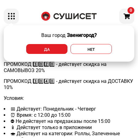
0
😍 Самое вкусное время 😍 Используй счастливые часы
Ваш город
Звенигород?
с пользой для себя и близких. Скидка на доставку или
самовывоз - выбирать тебе!
ДА
НЕТ
ПРОМОКОД 3️⃣0️⃣2️⃣0️⃣ - действует скидка на
САМОВЫВОЗ 20%
ПРОМОКОД 3️⃣0️⃣4️⃣0️⃣ - действует скидка на ДОСТАВКУ
10%
Условия:
📅 Действует: Понедельник - Четверг
⏰ Время: с 12:00 до 15:00
⛔ Не действует на предзаказы после 15:00
📱 Действует только в приложении
🍣 Действует на категории: Роллы, Запеченные